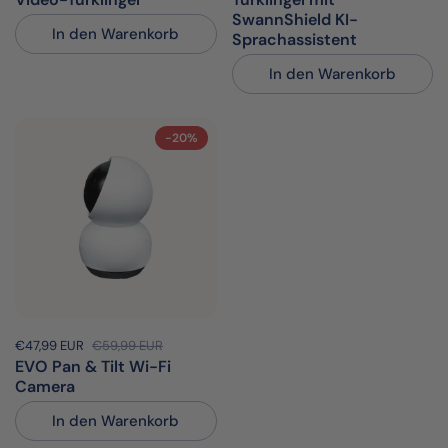
SwannShield KI-
In den Warenkorb
Sprachassistent
In den Warenkorb
-20%
Sale-Preis:
€47,99 EUR
Regulärer Preis:
€59,99 EUR
EVO Pan & Tilt Wi-Fi
Camera
In den Warenkorb