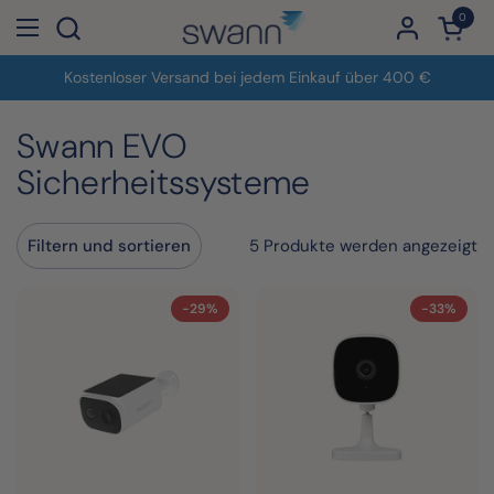
Zum Inhalt springen
0
Warenk
Menü öffnen
Kostenloser Versand bei jedem Einkauf über 400 €
Swann EVO
Sicherheitssysteme
5 Produkte werden angezeigt
Filtern und sortieren
-29%
-33%