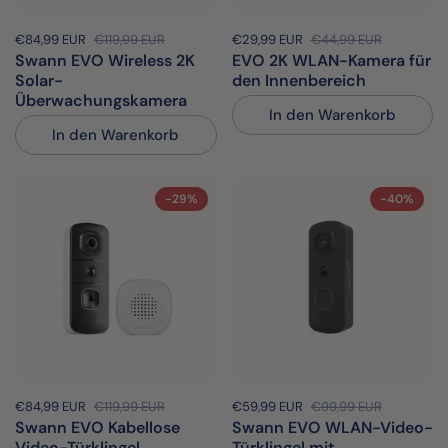
Sale-Preis:
€84,99 EUR
Regulärer Preis:
€119,99 EUR
Sale-Preis:
€29,99 EUR
Regulärer Preis:
€44,99 EUR
Swann EVO Wireless 2K
EVO 2K WLAN-Kamera für
Solar-
den Innenbereich
Überwachungskamera
In den Warenkorb
In den Warenkorb
-29%
-40%
Sale-Preis:
€84,99 EUR
Regulärer Preis:
€119,99 EUR
Sale-Preis:
€59,99 EUR
Regulärer Preis:
€99,99 EUR
Swann EVO Kabellose
Swann EVO WLAN-Video-
Video-Türklingel
Türklingel mit