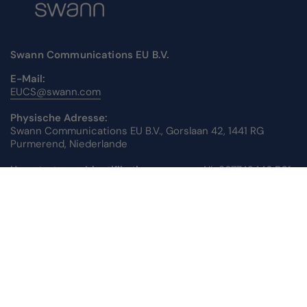
Swann Communications EU B.V.
E-Mail:
EUCS@swann.com
Physische Adresse:
Swann Communications EU B.V., Gorslaan 42, 1441 RG
Purmerend, Niederlande
Umsatzsteuer-Identifikationsnummer:
NL 867742446 B01
Handelsregisternummer:
62047825
Unterstützung
Über uns
Kontaktieren Sie uns
Blog
Rückgabeinformationen
Garantieinformationen