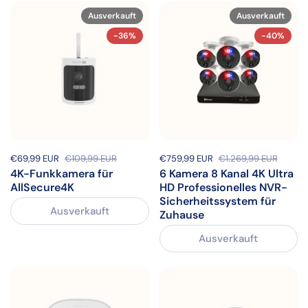
Ausverkauft
Ausverkauft
-36%
-40%
Sale-Preis:
€69,99 EUR
Regulärer Preis:
€109,99 EUR
Sale-Preis:
€759,99 EUR
Regulärer Preis:
€1.269,99 EUR
4K-Funkkamera für
6 Kamera 8 Kanal 4K Ultra
AllSecure4K
HD Professionelles NVR-
Sicherheitssystem für
Ausverkauft
Zuhause
Ausverkauft