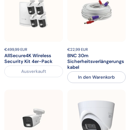
Preis:
€499,99 EUR
Regulärer Preis:
Preis:
€22,99 EUR
Regulärer Preis:
AllSecure4K Wireless
BNC 30m
Security Kit 4er-Pack
Sicherheitsverlängerungs
kabel
Ausverkauft
In den Warenkorb