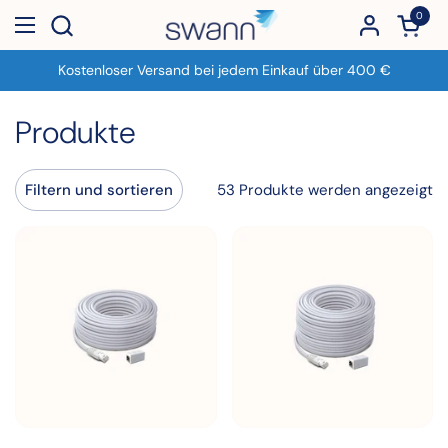
Zum Inhalt springen
0
Warenk
Menü öffnen
Kostenloser Versand bei jedem Einkauf über 400 €
Produkte
53 Produkte werden angezeigt
Filtern und sortieren