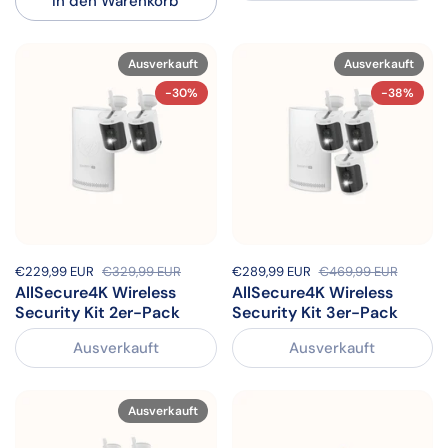
In den Warenkorb
Ausverkauft
Ausverkauft
-30%
-38%
Sale-Preis:
€229,99 EUR
Regulärer Preis:
€329,99 EUR
Sale-Preis:
€289,99 EUR
Regulärer Preis:
€469,99 EUR
AllSecure4K Wireless
AllSecure4K Wireless
Security Kit 2er-Pack
Security Kit 3er-Pack
Ausverkauft
Ausverkauft
Ausverkauft