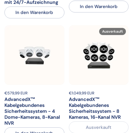
mit 24/7-Aufzeichnung
In den Warenkorb
In den Warenkorb
Ausverkauft
Preis:
€579,99 EUR
Regulärer Preis:
Preis:
€1.049,99 EUR
Regulärer Preis:
AdvancedX™
AdvancedX™
Kabelgebundenes
Kabelgebundenes
Sicherheitssystem - 4
Sicherheitssystem - 8
Dome-Kameras, 8-Kanal
Kameras, 16-Kanal NVR
NVR
Ausverkauft