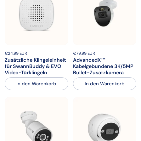
Preis:
€24,99 EUR
Regulärer Preis:
Preis:
€79,99 EUR
Regulärer Preis:
Zusätzliche Klingeleinheit
AdvancedX™
für SwannBuddy & EVO
Kabelgebundene 3K/5MP
Video-Türklingeln
Bullet-Zusatzkamera
In den Warenkorb
In den Warenkorb