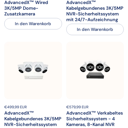
AdvancedX™ Wired
AdvancedX™
3K/5MP Dome-
Kabelgebundenes 3K/5MP
Zusatzkamera
NVR-Sicherheitssystem
mit 24/7-Aufzeichnung
In den Warenkorb
In den Warenkorb
Preis:
€499,99 EUR
Regulärer Preis:
Preis:
€579,99 EUR
Regulärer Preis:
AdvancedX™
AdvancedX™ Verkabeltes
Kabelgebundenes 3K/5MP
Sicherheitssystem - 4
NVR-Sicherheitssystem
Kameras, 8-Kanal NVR