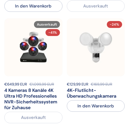
In den Warenkorb
Ausverkauft
Ausverkauft
-24%
-41%
Sale-Preis:
€649,99 EUR
Regulärer Preis:
€1.099,99 EUR
Sale-Preis:
€129,99 EUR
Regulärer Preis:
€169,99 EUR
4 Kameras 8 Kanäle 4K
4K-Flutlicht-
Ultra HD Professionelles
Überwachungskamera
NVR-Sicherheitssystem
In den Warenkorb
für Zuhause
Ausverkauft