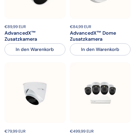
Preis:
€89,99 EUR
Regulärer Preis:
Preis:
€84,99 EUR
Regulärer Preis:
AdvancedX™
AdvancedX™ Dome
Zusatzkamera
Zusatzkamera
In den Warenkorb
In den Warenkorb
Preis:
€79,99 EUR
Regulärer Preis:
Preis:
€499,99 EUR
Regulärer Preis: