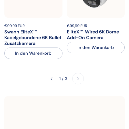
Preis:
€99,99 EUR
Regulärer Preis:
Preis:
€99,99 EUR
Regulärer Preis:
Swann EliteX™
EliteX™ Wired 6K Dome
Kabelgebundene 6K Bullet
Add-On Camera
Zusatzkamera
In den Warenkorb
In den Warenkorb
Weiter
1 / 3
Zurück