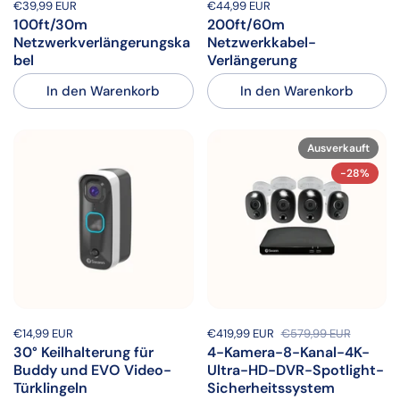
Preis:
€39,99 EUR
Regulärer Preis:
Preis:
€44,99 EUR
Regulärer Preis:
100ft/30m
200ft/60m
Netzwerkverlängerungska
Netzwerkkabel-
bel
Verlängerung
In den Warenkorb
In den Warenkorb
Ausverkauft
-28%
Preis:
€14,99 EUR
Regulärer Preis:
Sale-Preis:
€419,99 EUR
Regulärer Preis:
€579,99 EUR
30° Keilhalterung für
4-Kamera-8-Kanal-4K-
Buddy und EVO Video-
Ultra-HD-DVR-Spotlight-
Türklingeln
Sicherheitssystem